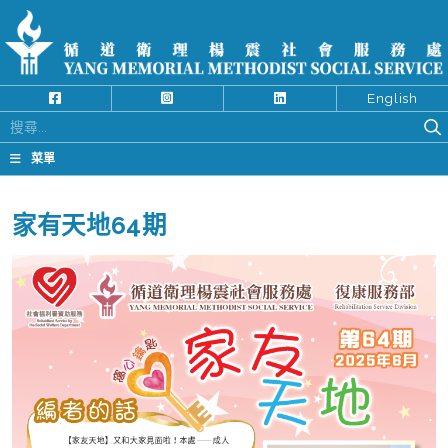
English
搜
尋
菜單
關
鍵
家有天地64期
字: