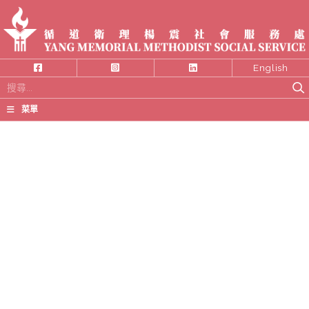
English
搜
尋
菜單
關
鍵
字: