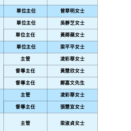
單位主任
曾翠明女士
單位主任
吳靜芝女士
單位主任
黃卿蘋女士
單位主任
梁平平女士
主管
凌彩華女士
督導主任
黃慧欣女士
督導主任
鄭嘉文先生
主管
凌彩華女士
督導主任
張慧宜女士
主管
梁淑貞女士