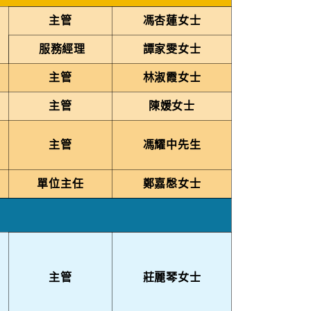
主管
馮杏蓮女士
服務經理
譚家雯女士
主管
林淑霞女士
主管
陳媛女士
主管
馮耀中先生
單位主任
鄭嘉慇女士
主管
莊麗琴女士