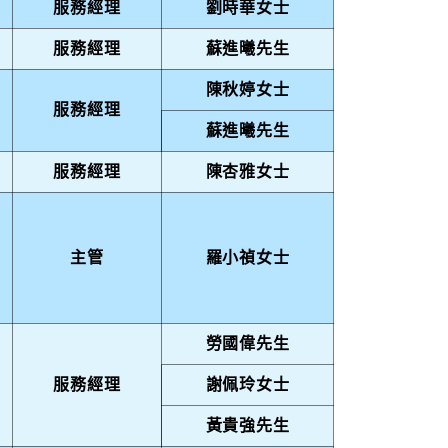
服務經理
劉時華女士
服務經理
蘇進曦先生
陳秋婷女士
服務經理
蘇進曦先生
服務經理
陳杏雅女士
主管
羅小禎女士
勞國偉先生
服務經理
謝佩玲女士
黃貴強先生