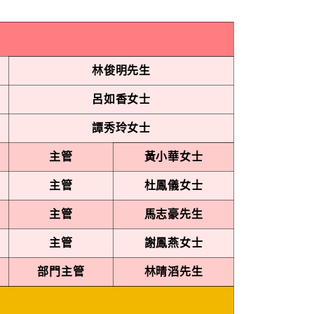
林俊明先生
呂如香女士
譚秀玲女士
主管
黃小華女士
主管
杜鳳儀女士
主管
馬志豪先生
主管
謝鳳燕女士
部門主管
林晴滔先生