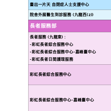
畫出一片天 自閉症人士支援中心
院舍外展醫生到診服務 (九龍西(2))
長者服務部
長者服務 (九龍東) :
-彩虹長者綜合服務中心
-彩虹長者綜合服務
中心
-嘉峰臺中心
-彩虹長者日間護理服務
彩虹長者綜合服務中心
彩虹長者綜合服務中心-嘉峰臺中心