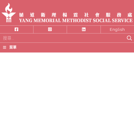
English
搜
尋
菜單
關
鍵
字: