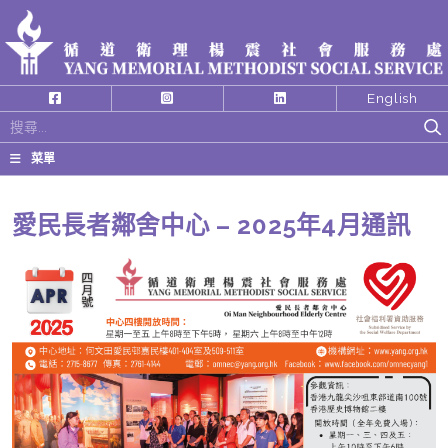
English
搜
尋
菜單
關
鍵
愛民長者鄰舍中心 – 2025年4月通訊
字: