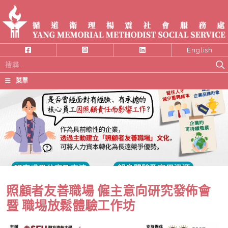
English
搜
尋
菜單
關
鍵
字:
照顧者友善職場 僱主意向研究發佈會
暨 職埸放鬆體驗工作坊