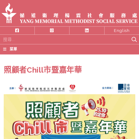
English
搜
尋
菜單
關
鍵
照顧者Chill市暨嘉年華
字: