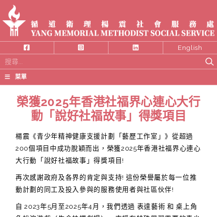
English
搜
尋
菜單
關
鍵
榮獲2025年香港社福界心連心大行
字:
動「說好社福故事」得獎項目
楊震《青少年精神健康支援計劃「藝歷工作室」》從超過
200個項目中成功脫穎而出，榮獲2025年香港社福界心連心
大行動「說好社福故事」得獎項目!
再次感謝政府及各界的肯定與支持! 這份榮譽屬於每一位推
動計劃的同工及投入參與的服務使用者與社區伙伴!
自 2023年5月至2025年4月，我們透過 表達藝術 和 桌上角