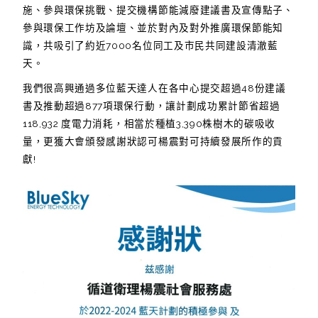
施、參與環保挑戰、提交機構節能減廢建議書及宣傳點子、
參與環保工作坊及論壇、並於對內及對外推廣環保節能知
識，共吸引了約近7000名位同工及市民共同建設清澈藍
天。
我們很高興通過多位藍天達人在各中心提交超過48份建議
書及推動超過877項環保行動，讓計劃成功累計節省超過
118,932 度電力消耗，相當於種植3,390株樹木的碳吸收
量，更獲大會頒發感謝狀認可楊震對可持續發展所作的貢
獻!