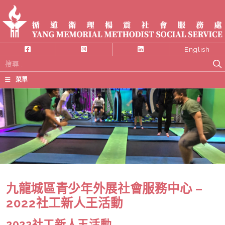
English
搜
尋
菜單
關
鍵
字:
九龍城區青少年外展社會服務中心 –
2022社工新人王活動
2022社工新人王活動