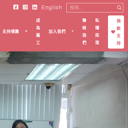
English
搜
尋
成
聯
私
捐
關
為
絡
隱
款
支持楊震
加入我們
鍵
義
我
政
支
字:
工
們
策
持