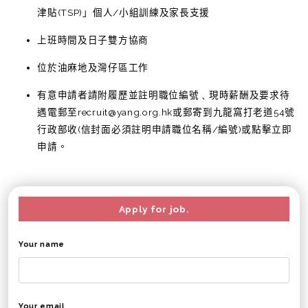
津貼(TSP)」個人/小組訓練及家長支援
上班時間及日子雙方協商
位於油麻地及灣仔區工作
有意申請者請附履歷並註明職位編號﹑現時薪酬及要求待
遇電郵至recruit@yang.org.hk或郵寄到九龍窩打老道54號
行政部收(信封面必須註明申請職位名稱/編號)或點擊立即
申請。
Apply for job.
Your name
Your email