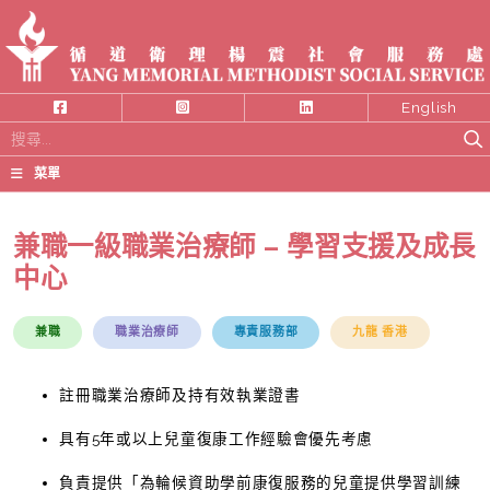
English
搜
尋
菜單
關
鍵
兼職一級職業治療師 – 學習支援及成長
字:
中心
兼職
職業治療師
專責服務部
九龍 香港
註冊職業治療師及持有效執業證書
具有5年或以上兒童復康工作經驗會優先考慮
負責提供「為輪候資助學前康復服務的兒童提供學習訓練