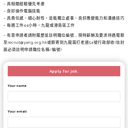
– 具相關經驗優先考慮
– 良好操作電腦技能
– 具責任感、細心耐性，並能獨立處事、良好應變能力和溝通技巧
– 每週工作44小時，九龍或港島區工作
– 有意申請者請附履歷並註明職位編號﹑現時薪酬及要求待遇電郵
至recruit@yang.org.hk或郵寄到九龍窩打老道54號行政部收(信封
面必須註明申請職位名稱/編號)
Apply for job.
Your name
Your email