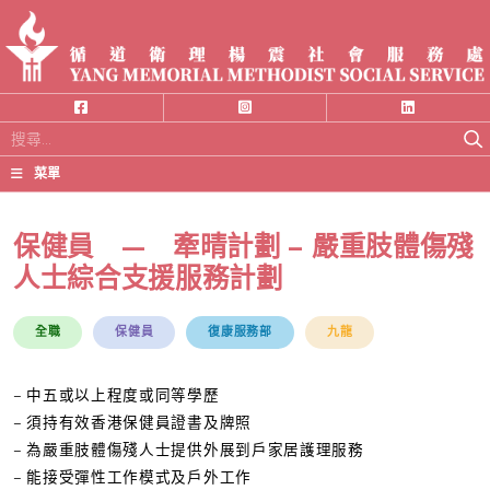
搜
尋
菜單
關
鍵
保健員 — 牽晴計劃 – 嚴重肢體傷殘
字:
人士綜合支援服務計劃
全職
保健員
復康服務部
九龍
– 中五或以上程度或同等學歷
– 須持有效香港保健員證書及牌照
– 為嚴重肢體傷殘人士提供外展到戶家居護理服務
– 能接受彈性工作模式及戶外工作