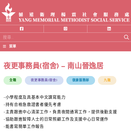
搜
尋
菜單
關
鍵
夜更事務員(宿舍) – 南山晉逸居
字:
全職
夜更事務員(宿舍)
復康服務部
九龍
-小學程度及具基本中文讀寫能力
-持有合格急救證書者優先考慮
-主責跟進中心清潔工作，負責夜間通宵工作，提供後勤支援
-協助跟進智障人士的日常照顧工作及支援中心日常運作
-能書寫簡單工作報告