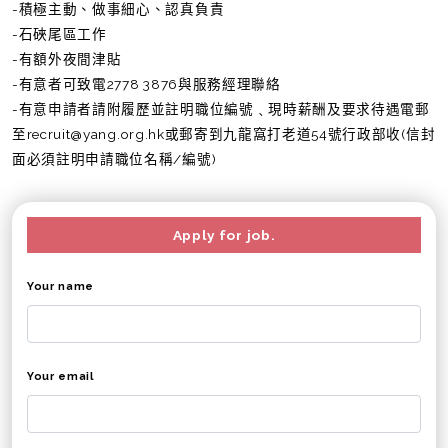
-積極主動、做事細心、認真負責
-石硤尾區工作
-有額外夜間津貼
-有意者可致電2778 3876與服務經理聯絡
-有意申請者請附履歷並註明職位編號﹑現時薪酬及要求待遇電郵
至recruit@yang.org.hk或郵寄到九龍窩打老道54號行政部收(信封
面必須註明申請職位名稱/編號)
Apply for job.
Your name
Your email