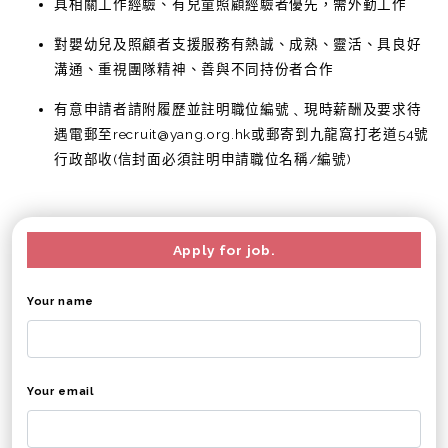
具相關工作經驗、有兒童照顧經驗者優先，需外勤工作
對嬰幼兒及照顧者支援服務有熱誠、成熟、靈活、具良好
溝通、重視團隊精神、善與不同持份者合作
有意申請者請附履歷並註明職位編號﹑現時薪酬及要求待
遇電郵至recruit@yang.org.hk或郵寄到九龍窩打老道54號
行政部收(信封面必須註明申請職位名稱/編號)
Apply for job.
Your name
Your email