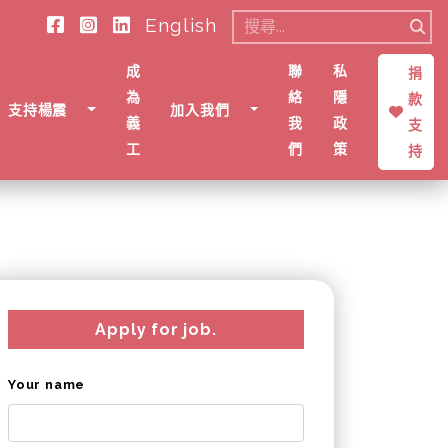
English
搜
尋
成
聯
私
捐
關
為
絡
隱
款
支持楊震
加入我們
鍵
義
我
政
支
字:
工
們
策
持
Apply for job.
Your name