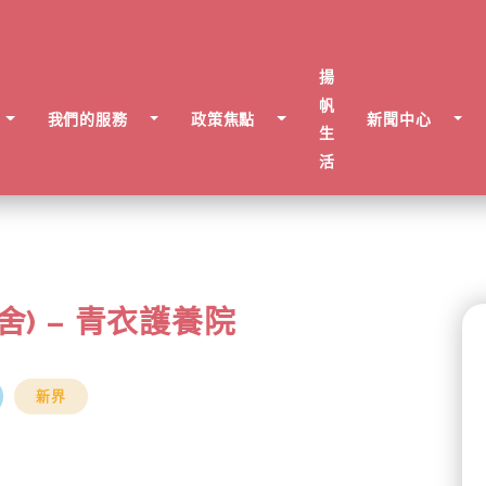
揚
帆
我們的服務
政策焦點
新聞中心
生
活
) – 青衣護養院
新界