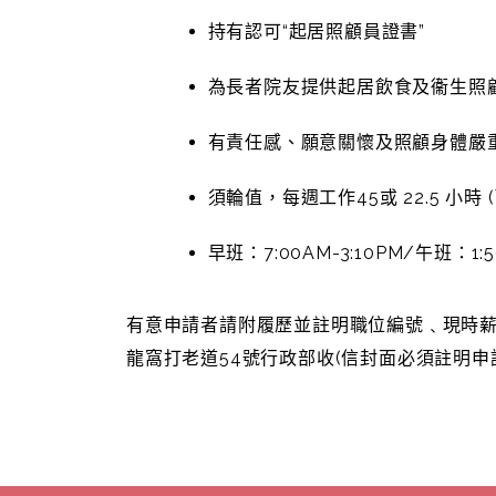
持有認可“起居照顧員證書”
為長者院友提供起居飲食及衞生照
有責任感、願意關懷及照顧身體嚴
須輪值，每週工作45或 22.5 小
早班：7:00AM-3:10PM/午班：1:5
有意申請者請附履歷並註明職位編號﹑現時薪酬及要求
龍窩打老道54號行政部收(信封面必須註明申