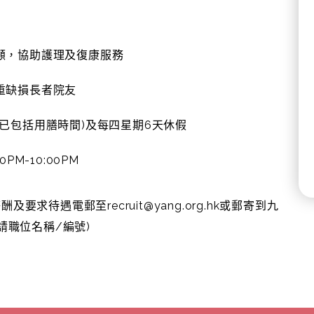
顧，協助護理及復康服務
重缺損長者院友
時 (已包括用膳時間)及每四星期6天休假
0PM-10:00PM
待遇電郵至recruit@yang.org.hk或郵寄到九
請職位名稱/編號)