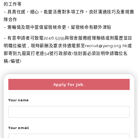
的工作等
– 具責任感，細心，能靈活應對多項工作，良好溝通技巧及重視團
隊合作
– 需輪值及間中當值留宿候命更，留宿候命有額外津貼
– 有意申請者可致電2246 5355與宿舍服務經理聯絡或附履歷並註
明職位編號﹑現時薪酬及要求待遇電郵至recruit@yang.org.hk或
郵寄到九龍窩打老道54號行政部收(信封面必須註明申請職位名
稱/編號)
Apply for job.
Your name
Your email