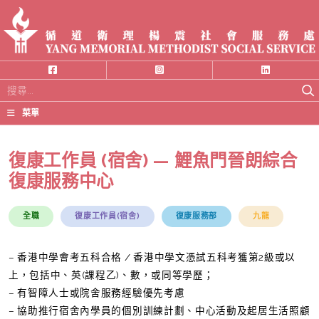
搜
尋
菜單
關
鍵
復康工作員 (宿舍) — 鯉魚門晉朗綜合
字:
復康服務中心
全職
復康工作員(宿舍)
復康服務部
九龍
– 香港中學會考五科合格 / 香港中學文憑試五科考獲第2級或以
上，包括中、英(課程乙)、數，或同等學歷；
– 有智障人士或院舍服務經驗優先考慮
– 協助推行宿舍內學員的個別訓練計劃、中心活動及起居生活照顧