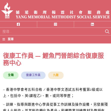
搜
尋
菜單
關
鍵
復康工作員 — 鯉魚門晉朗綜合復康服
字:
務中心
全職
復康工作員
九龍
– 香港中學會考五科合格 / 香港中學文憑試五科考獲第2級或以
上，包括中、英(課程乙)、數，或同等學歷；
– 訓練、指導與跟進中心學員從事工作訓練及操作設備，另發展殘
疾人士創作，並其創作轉化為產品，擬備職業訓練教材及教授有