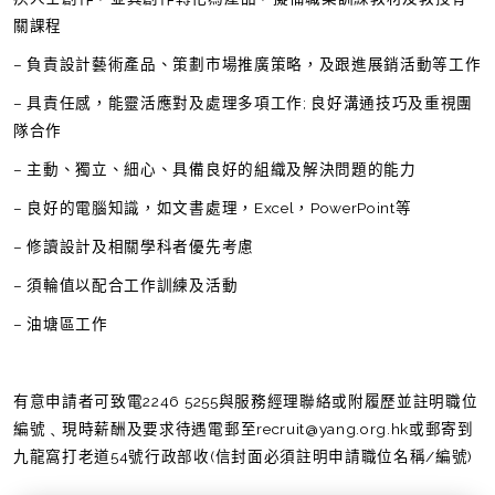
關課程
– 負責設計藝術產品、策劃市場推廣策略，及跟進展銷活動等工作
– 具責任感，能靈活應對及處理多項工作; 良好溝通技巧及重視團
隊合作
– 主動、獨立、細心、具備良好的組織及解決問題的能力
– 良好的電腦知識，如文書處理，Excel，PowerPoint等
– 修讀設計及相關學科者優先考慮
– 須輪值以配合工作訓練及活動
– 油塘區工作
有意申請者可致電2246 5255與服務經理聯絡或附履歷並註明職位
編號﹑現時薪酬及要求待遇電郵至recruit@yang.org.hk或郵寄到
九龍窩打老道54號行政部收(信封面必須註明申請職位名稱/編號)