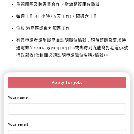
重視團隊及跨專業合作，對幼兒復康有熱誠
每週工作 44 小時 (五天工作)，隔週六工作
位於 港島區或東九龍區工作
有意申請者請附履歷並註明職位編號﹑現時薪酬及要求待
遇電郵至recruit@yang.org.hk或郵寄到九龍窩打老道54號
行政部收(信封面必須註明申請職位名稱/編號)。
Apply for job.
Your name
Your email