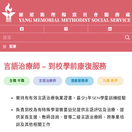
搜
尋
菜單
關
鍵
言語治療師 – 到校學前康復服務
字:
全職 半職
言語治療師
復康服務部
九龍 新界
需持有有效言語治療執業證書，最少3年SEN學童訓練經驗
負責到校為有特殊學習需要幼兒提供言語評估及治療、提
供家長支援、教師諮詢、督導二級言語治療師、跨專業培
訓及其他相關工作