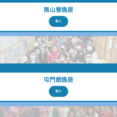
南山晉逸居
進入
屯門朗逸居
進入