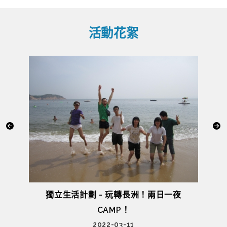
活動花絮
片
獨立生活計劃 - 玩轉長洲！兩日一夜
院
CAMP！
2022-03-11