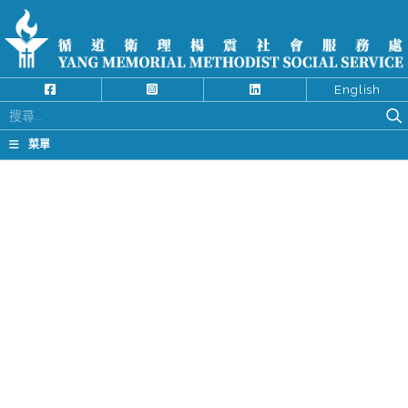
English
搜
尋
菜單
關
鍵
字: