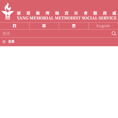
English
搜
尋
菜單
關
鍵
字: