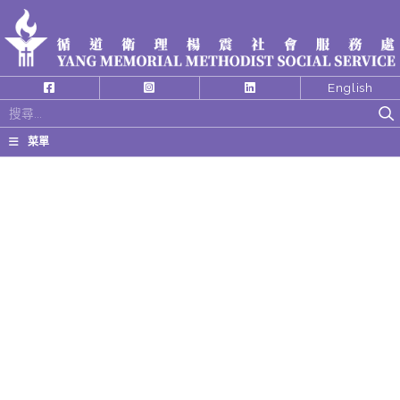
English
搜
尋
菜單
關
鍵
字: