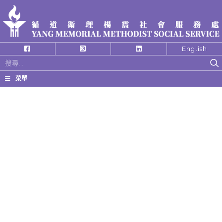
English
搜
尋
菜單
關
鍵
字: