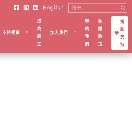
English
搜
尋
成
聯
私
捐
關
為
絡
隱
款
支持楊震
加入我們
鍵
義
我
政
支
字:
工
們
策
持