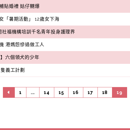
補貼婚禮 姑仔嬲爆
女「暑期活動」 12歲女下海
間社福機構培訓千名青年投身護理界
機 港媽怨慘過做工人
藝透視】六個領犬的少年
犬隻義工計劃
1
...
14
15
16
17
18
19