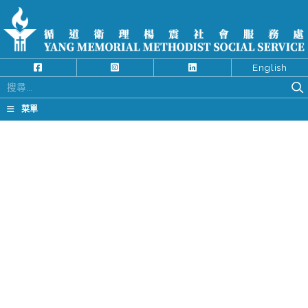
English
搜
尋
菜單
關
鍵
字: